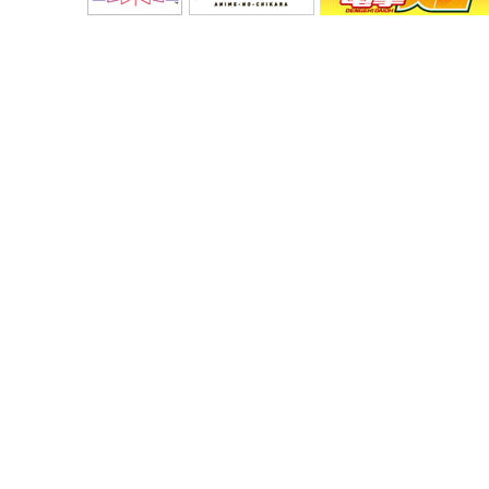
物語の舞台、架空の街・
スペインの城壁都市クエ
2009年3月、スタッフ
限られたスケジュールの
セットデザインの青木智
ストーリー、美術、音楽
今、始動します！
コミカライズを担当する
コミック雑誌「月刊コミ
コミック版「ソ・ラ・ノ
「アニメノチカラ」とは
メーション作品をテレビ
トです。
「ソ・ラ・ノ・ヲ・ト」