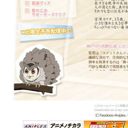
監督は「コメットさん☆
繊細な演出で、圧倒的な
脚本を執筆するのは「舞-
巧妙な構成力で視聴者を
キャラクター原案は、小
透明感のあるキャラクタ
そして、本作品で初のキ
さらに音楽には、映画や
「おおきく振りかぶって
A-1Picturesがアニ
主人公・カナタを演じる
このホームページに掲載
本作品が本格的なデビュ
Unauthorized use of any con
先輩兵士のリオ役に小林
フィリシア役に遠藤綾と